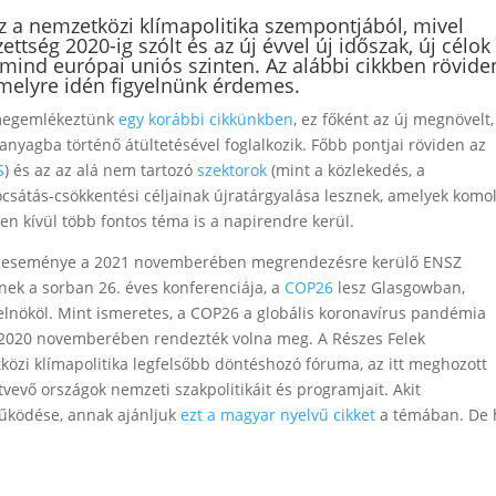
z a nemzetközi klímapolitika szempontjából, mivel
zettség 2020-ig szólt és az új évvel új időszak, új célok
mind európai uniós szinten. Az alábbi cikkben rövide
melyre idén figyelnünk érdemes.
 megemlékeztünk
egy korábbi cikkünkben
, ez főként az új megnövelt,
anyagba történő átültetésével foglalkozik. Főbb pontjai röviden az
S
) és az az alá nem tartozó
szektorok
(mint a közlekedés, a
csátás-csökkentési céljainak újratárgyalása lesznek, amelyek komo
ken kívül több fontos téma is a napirendre kerül.
kai eseménye a 2021 novemberében megrendezésre kerülő ENSZ
nek a sorban 26. éves konferenciája, a
COP26
lesz Glasgowban,
 elnököl. Mint ismeretes, a COP26 a globális koronavírus pandémia
eg 2020 novemberében rendezték volna meg. A Részes Felek
közi klímapolitika legfelsőbb döntéshozó fóruma, az itt meghozott
ztvevő országok nemzeti szakpolitikáit és programjait. Akit
űködése, annak ajánljuk
ezt a magyar nyelvű cikket
a témában. De 
?