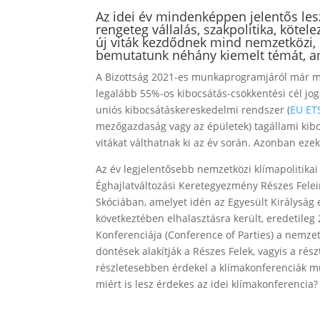
Az idei év mindenképpen jelentős les
rengeteg vállalás, szakpolitika, kötele
új viták kezdődnek mind nemzetközi, 
bemutatunk néhány kiemelt témát, a
A Bizottság 2021-es munkaprogramjáról már
legalább 55%-os kibocsátás-csökkentési cél jog
uniós kibocsátáskereskedelmi rendszer (
EU ET
mezőgazdaság vagy az épületek) tagállami kibo
vitákat válthatnak ki az év során. Azonban eze
Az év legjelentősebb nemzetközi klímapoliti
Éghajlatváltozási Keretegyezmény Részes Felei
Skóciában, amelyet idén az Egyesült Királyság
következtében elhalasztásra került, eredetil
Konferenciája (Conference of Parties) a nemzet
döntések alakítják a Részes Felek, vagyis a rés
részletesebben érdekel a klímakonferenciák m
miért is lesz érdekes az idei klímakonferencia