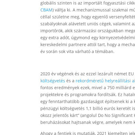
globális szinten is az importált fogyasztási c
CBAM
) váltja ki. A mechanizmussal szakmai m
céllal születne meg, hogy egyenlő versenyfelt
szabályoknak alávetett uniós cégek, valamint az
importőrök, akik származási országukban meg
egy extra adót, úgymond egy környezetvédelmi 
kereskedelmi partnere attól tart, hogy a mech
év során sok vita várható a témában.
2020 év végének és az ezzel lezárult német 
költségvetés
és a
rekordméretű helyreállítási a
fontos eredmények ezek, mivel a 750 milliárd eu
projektekre és programokra fordítsák. Ez hata
egy fenntarthatóbb gazdaságot építsenek ki a
pénzügyi költségvetés 1,1 billió eurós keretét 
okozz jelentős kárt” (angolul Do No Significant 
beruházásokat hajtsanak végre, amelyek nem ká
Ahogy a fentiek is mutatják, 2021 kiemelten je