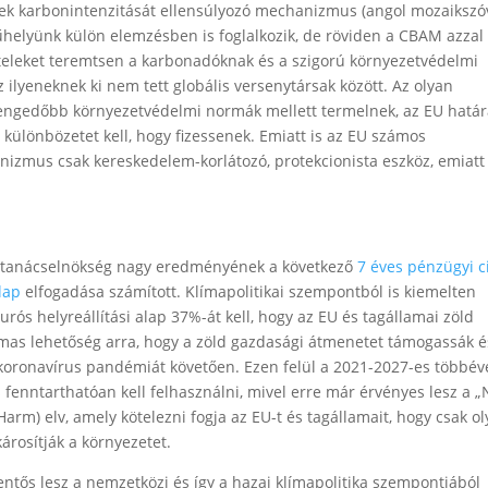
ikkek karbonintenzitását ellensúlyozó mechanizmus (angol mozaikszó
űhelyünk külön elemzésben is foglalkozik, de röviden a CBAM azzal
ételeket teremtsen a karbonadóknak és a szigorú környezetvédelmi
 ilyeneknek ki nem tett globális versenytársak között. Az olyan
engedőbb környezetvédelmi normák mellett termelnek, az EU határ
különbözetet kell, hogy fizessenek. Emiatt is az EU számos
anizmus csak kereskedelem-korlátozó, protekcionista eszköz, emiatt
EU tanácselnökség nagy eredményének a következő
7 éves pénzügyi c
lap
elfogadása számított. Klímapolitikai szempontból is kiemelten
rós helyreállítási alap 37%-át kell, hogy az EU és tagállamai zöld
lmas lehetőség arra, hogy a zöld gazdasági átmenetet támogassák é
 koronavírus pandémiát követően. Ezen felül a 2021-2027-es többév
is fenntarthatóan kell felhasználni, mivel erre már érvényes lesz a 
Harm) elv, amely kötelezni fogja az EU-t és tagállamait, hogy csak o
rosítják a környezetet.
lentős lesz a nemzetközi és így a hazai klímapolitika szempontjából