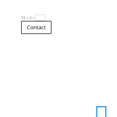
15 + 2
=
Contact
