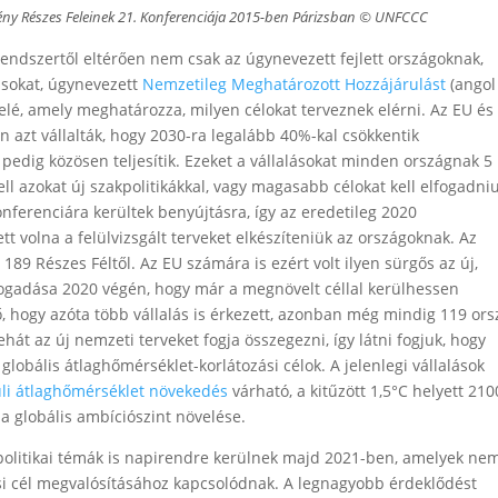
ény Részes Feleinek 21. Konferenciája 2015-ben Párizsban © UNFCCC
endszertől eltérően nem csak az úgynevezett fejlett országoknak,
sokat, úgynevezett
Nemzetileg Meghatározott Hozzájárulást
(angol
elé, amely meghatározza, milyen célokat terveznek elérni. Az EU és
en azt vállalták, hogy 2030-ra legalább 40%-kal csökkentik
 pedig közösen teljesítik. Ezeket a vállalásokat minden országnak 5
 kell azokat új szakpolitikákkal, vagy magasabb célokat kell elfogadni
nferenciára kerültek benyújtásra, így az eredetileg 2020
olna a felülvizsgált terveket elkészíteniük az országoknak. Az
t
189 Részes Féltől. Az EU számára is ezért volt ilyen sürgős az új,
fogadása 2020 végén, hogy már a megnövelt céllal kerülhessen
, hogy azóta több vállalás is érkezett, azonban még mindig 119 ors
át az új nemzeti terveket fogja összegezni, így látni fogjuk, hogy
globális átlaghőmérséklet-korlátozási célok. A jelenlegi vállalások
üli átlaghőmérséklet növekedés
várható, a kitűzött 1,5°C helyett 210
a globális ambíciószint növelése.
politikai témák is napirendre kerülnek majd 2021-ben, amelyek ne
si cél megvalósításához kapcsolódnak. A legnagyobb érdeklődést