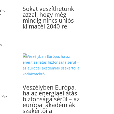
Sokat veszíthetünk
 és
azzal, hogy még
n
mindig nincs uniós
klímacél 2040-re
ly
Veszélyben Európa,
ha az energiaellátás
hogy
biztonsága sérül – az
európai akadémiák
szakértői a