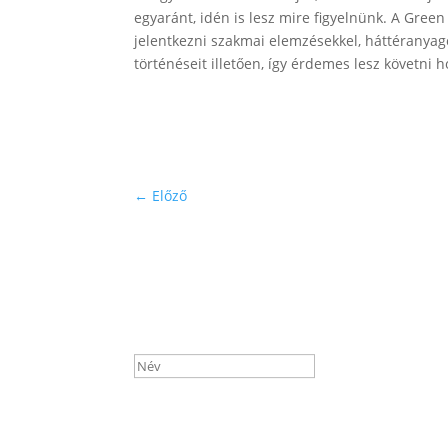
egyaránt, idén is lesz mire figyelnünk. A Gree
jelentkezni szakmai elemzésekkel, háttéranyag
történéseit illetően, így érdemes lesz követni 
←
Előző
Subscribe to our newsletter!
Sikeres üzenet