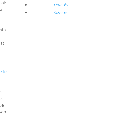
val:
Követés
 a
Követés
ain
 az
iklus
s
es
„Ne
lyan