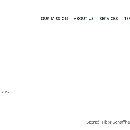
OUR MISSION
ABOUT US
SERVICES
RE
hívásai
Szerző: Tibor Schaffh