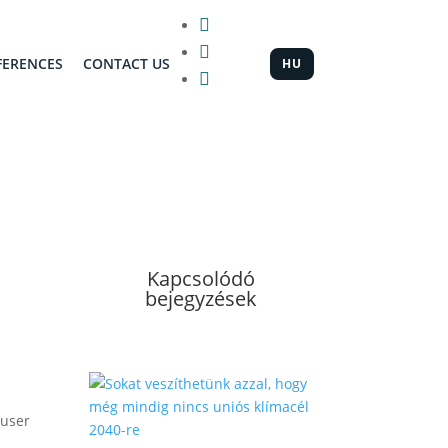


FERENCES
CONTACT US
HU

Kapcsolódó
bejegyzések
auser