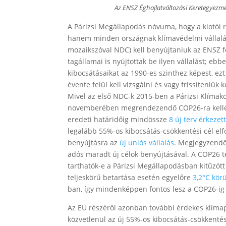
Az ENSZ Éghajlatváltozási Keretegyezm
A Párizsi Megállapodás nóvuma, hogy a kiotói r
hanem minden országnak klímavédelmi vállalá
mozaikszóval NDC) kell benyújtaniuk az ENSZ f
tagállamai is nyújtottak be ilyen vállalást; ebb
kibocsátásaikat az 1990-es szinthez képest, ezt
évente felül kell vizsgálni és vagy frissíteniük
Mivel az első NDC-k 2015-ben a Párizsi Klímako
novemberében megrendezendő COP26-ra kellett v
eredeti határidőig mindössze
8 új terv érkezet
legalább 55%-os kibocsátás-csökkentési cél el
benyújtásra az
új uniós vállalás
. Megjegyzendő
adós maradt új célok benyújtásával. A COP26 teh
tarthatók-e a Párizsi Megállapodásban kitűzött 
teljeskörű betartása esetén egyelőre
3,2°C kör
ban, így mindenképpen fontos lesz a COP26-ig 
Az EU részéről azonban további érdekes klíma
közvetlenül az új 55%-os kibocsátás-csökkenté