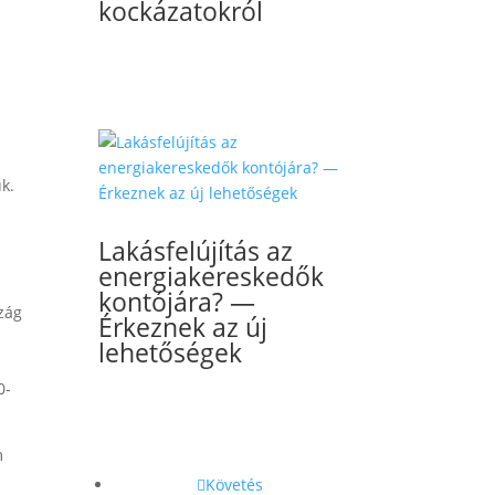
kockázatokról
uk.
Lakásfelújítás az
energiakereskedők
kontójára? —
zág
Érkeznek az új
lehetőségek
0-
m
Követés