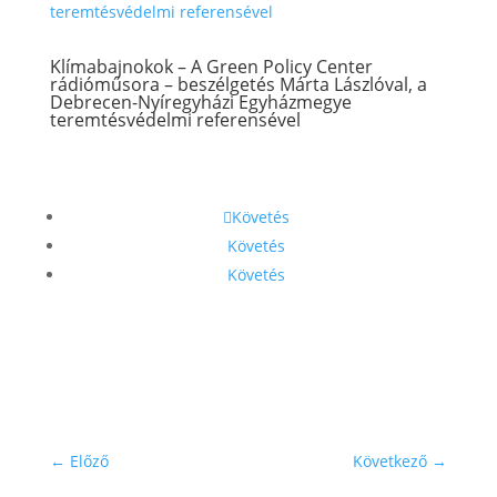
Klímabajnokok – A Green Policy Center
rádióműsora – beszélgetés Márta Lászlóval, a
Debrecen-Nyíregyházi Egyházmegye
teremtésvédelmi referensével
Követés
Követés
Követés
←
Előző
Következő
→