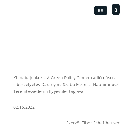
a
HU
Klímabajnokok – A Green Policy Center rádióműsora
– beszélgetés Darányiné Szabó Eszter a Naphimnusz
Teremtésvédelmi Egyesület tagjával
02.15.2022
Szerző: Tibor Schaffhauser