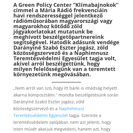
A Green Policy Center “Klímabajnokok”
címmel a Mária Rádió frekvenciáin
havi rendszerességgel jelentkező
rádióműsorában magyarországi vagy
magyarokhoz kötődő zöld
jógyakorlatokat mutatunk be
meghívott beszélgetőpartnereink
segítségével. Hatodik adásunk vendége
Darányiné Szabó Eszter jogász, zöld
közösségszervező és a Naphimnusz
Teremtésvédelmi Egyesület tagja volt,
akivel arról beszélgettünk, hogy
milyen felelősségünk van a teremtett
környezetünk megóvásában.
„Nem arról van szó, hogy itt bárki is imádság helyett
akarna komposztálni.” mondta beszélgetésünk során
Darányiné Szabó Eszter jogász, zöld
közösségszervező és a
Naphimnusz
Teremtésvédelmi Egyesület
tagja. Szerinte a
teremtésvédelem valójában nem azt jelenti, hogy
Isten művét akarjuk megvédeni, hanem azt, hogy