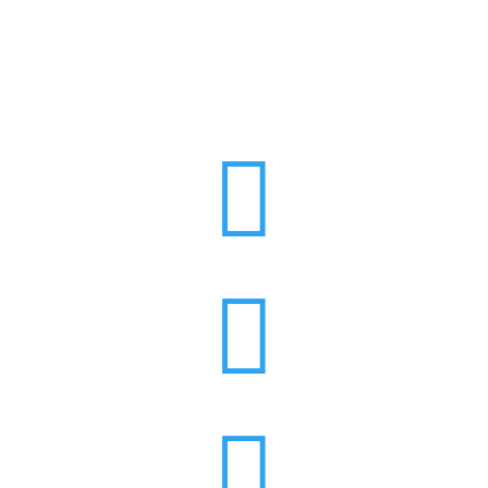


