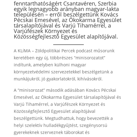
fenntarthatóságért Csantavéren, Szerbia
egyik legnagyobb arányban magyar-lakta
településén – erről beszélgettünk Kovács
Pécskai Emesével, az Ökokarma Egyesület
társalapítójával és Varjú Tihamérrel, a
Varjúfészek Környezet és
Közösségfejlesztő Egyesület alapítójával.
A KLíMA – Zöldpolitikai Percek podcast műsorunk
keretében egy új, többrészes “minisorozatot”
indítunk, amelyben külhoni magyar
környezetvédelmi szervezetekkel beszélgetünk a
munkájukról, jó gyakorlatokról, kihívásokról.
A “minisorozat” második adásában Kovács Pécskai
Emesével, az Ökokarma Egyesület társalapítójával és
Varjú Tihamérrel, a Varjúfészek Környezet és
Közösségfejlesztő Egyesület alapítójával
beszélgettünk. Megtudhattuk, hogy bevezették a
helyi szelektív hulladékgyűjtést, szegénysorsú
gyerekeknek szerveznek táborokat és