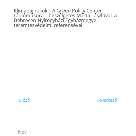
Klímabajnokok – A Green Policy Center
rádióműsora – beszélgetés Márta Lászlóval, a
Debrecen-Nyíregyházi Egyházmegye
teremtésvédelmi referensével
←
Előző
Következő
→
Subscribe to our newsletter!