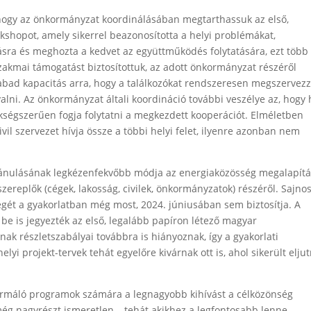
i, hogy az önkormányzat koordinálásában megtarthassuk az első,
kshopot, amely sikerrel beazonosította a helyi problémákat,
sra és meghozta a kedvet az együttműködés folytatására, ezt több
zakmai támogatást biztosítottuk, az adott önkormányzat részéről
zabad kapacitás arra, hogy a találkozókat rendszeresen megszervez
alni. Az önkormányzat általi koordináció további veszélye az, hogy 
ükségszerűen fogja folytatni a megkezdett kooperációt. Elméletben
ivil szervezet hívja össze a többi helyi felet, ilyenre azonban nem
ánulásának legkézenfekvőbb módja az energiaközösség megalapít
szereplők (cégek, lakosság, civilek, önkormányzatok) részéről. Sajno
gét a gyakorlatban még most, 2024. júniusában sem biztosítja. A
be is jegyezték az első, legalább papíron létező magyar
k részletszabályai továbbra is hiányoznak, így a gyakorlati
yi projekt-tervek tehát egyelőre kivárnak ott is, ahol sikerült eljut
formáló programok számára a legnagyobb kihívást a célközönség
még nagyrészt ismeretlen – tehát akikhez a legfontosabb lenne