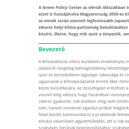
A Green Policy Center az elmúlt időszakban 
ezzel is hozzájárulva Magyarország 2050-es k
az ennek során szerzett legfontosabb tapasz
sikeres helyi klíma-partnerség beindításához
között, illetve, hogy mik azok a tényezők, am
Bevezető
A klímaváltozás elleni küzdelem eredményes m
oldaláról rengeteg költséghatékony lehetőséget
ipari és kereskedelmi egységei, lakossága és ci
ugyanazok a klímakockázatok érintik őket, illet
közös beindítására. Az összefogást erősítheti a 
viszont elég változó, hogy hazánkban mennyire 
sikeres gyakorlat. Sok esetben még nem történt
sem, hanem mindenki egyedül próbál megbirkózni
felek közötti kommunikáció a problémák felme
elindul valamilyen együttműködés, ott is sok e
szükséges források beazonosításához szükséges