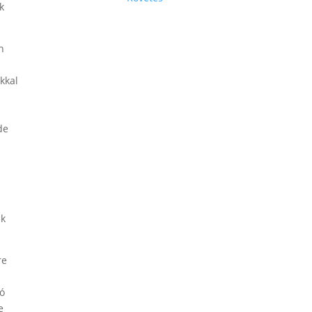
k
n
z
kkal
de
nk
re
jó
e