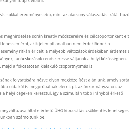
tékonyan tudják ellátni.
zás sokkal eredményesebb, mint az alacsony válaszadási rátát hoz
és meghirdetése során kreatív módszerekre és célcsoportonként el
l lehessen érni, akik jelen pillanatban nem érdeklődnek a
i esemény ritkán ér célt, a mélyebb változások érdekében érdemes 
vények, tanácskozások rendszeressé váljanak a helyi közösségben.
, majd a fokozatosan kialakuló csoportnyomás is.
sának folytatására nézve olyan megközelítést ajánlunk, amely sorá
 több oldalról is megpróbálnak elérni: pl. az önkormányzaton, az
e a helyi cégeken keresztül, így a szimultán több irányból érkező
k megváltozása által elérhető ÜHG kibocsátás-csökkentés lehetséges
nyunkban számoltunk be.