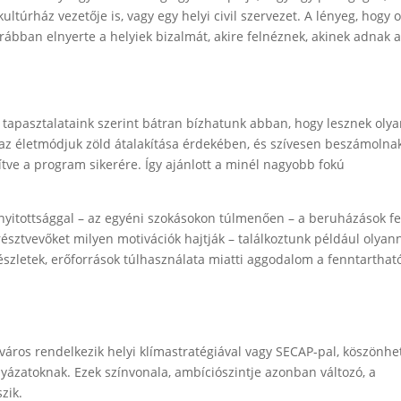
túrház vezetője is, vagy egy helyi civil szervezet. A lényeg, hogy 
rábban elnyerte a helyiek bizalmát, akire felnéznek, akinek adnak 
tapasztalataink szerint bátran bízhatunk abban, hogy lesznek oly
 az életmódjuk zöld átalakítása érdekében, és szívesen beszámolna
ősítve a program sikerére. Így ajánlott a minél nagyobb fokú
 nyitottsággal – az egyéni szokásokon túlmenően – a beruházások fe
résztvevőket milyen motivációk hajtják – találkoztunk például olyann
észletek, erőforrások túlhasználata miatti aggodalom a fenntartha
os rendelkezik helyi klímastratégiával vagy SECAP-pal, köszönhe
lyázatoknak. Ezek színvonala, ambíciószintje azonban változó, a
zik.