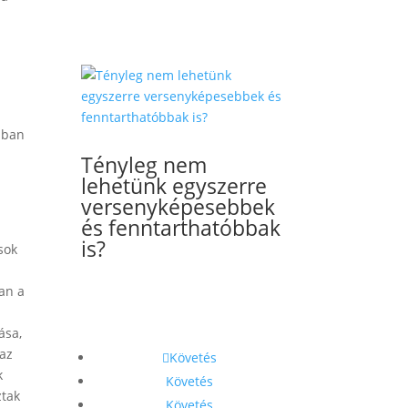
E
ában
Tényleg nem
lehetünk egyszerre
versenyképesebbek
és fenntarthatóbbak
is?
sok
an a
ása,
 az
Követés
k
Követés
ztak
Követés