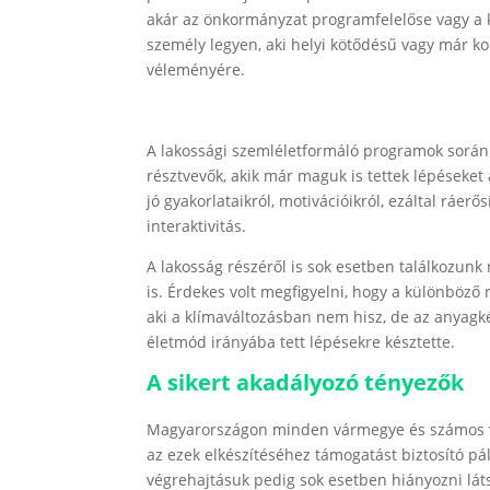
akár az önkormányzat programfelelőse vagy a kul
személy legyen, aki helyi kötődésű vagy már ko
véleményére.
A lakossági szemléletformáló programok során 
résztvevők, akik már maguk is tettek lépéseket
jó gyakorlataikról, motivációikról, ezáltal ráer
interaktivitás.
A lakosság részéről is sok esetben találkozunk
is. Érdekes volt megfigyelni, hogy a különböző 
aki a klímaváltozásban nem hisz, de az anyagk
életmód irányába tett lépésekre késztette.
A sikert akadályozó tényezők
Magyarországon minden vármegye és számos vár
az ezek elkészítéséhez támogatást biztosító pá
végrehajtásuk pedig sok esetben hiányozni láts