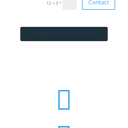
Contact
=
12 + 3
info@greenpolicycenter.com
