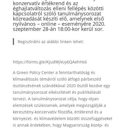
konzervatív értékrend és az
éghajlatváltozás elleni fellépés közötti
kapcsolatról szóló tanulmánysorozat
közreadását készíti elő, amelynek első
nyilvános – online – eseményére 2020.
szeptember 28-án 18:00-kor kerül sor.
Regisztrálni az alábbi linken lehet:
https://forms.gle/KjudWjVuy6QAehHs6
A Green Policy Center a fenntarthatóság és
klímaváltozás témáiról szóló átfogó párbeszéd
ösztönzésének szándékával 2020 ősztől kezdve egy
tanulmánysorozat elkészítését és publikálását
tervezi. A tanulmánysorozat célja, hogy olyan
elemzések szülessenek, amelyek megvizsgálják a
keresztény-konzervatív filozófia, értékrend és a
környezet- és klímavédelem közötti összefüggéseket
is annak érdekében, hogy Magyarország közép- és