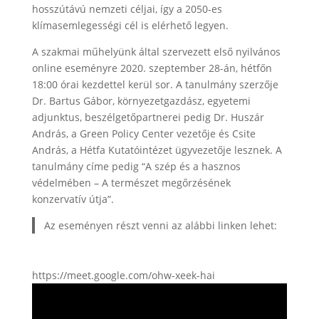
hosszútávú nemzeti céljai, így a 2050-es
klímasemlegességi cél is elérhető legyen.
A szakmai műhelyünk által szervezett első nyilvános
online eseményre 2020. szeptember 28-án, hétfőn
18:00 órai kezdettel kerül sor. A tanulmány szerzője
Dr. Bartus Gábor, környezetgazdász, egyetemi
adjunktus, beszélgetőpartnerei pedig Dr. Huszár
András, a Green Policy Center vezetője és Csite
András, a Hétfa Kutatóintézet ügyvezetője lesznek. A
tanulmány címe pedig “A szép és a hasznos
védelmében – A természet megőrzésének
konzervatív útja”.
Az eseményen részt venni az alábbi linken lehet:
https://meet.google.com/ohw-xeek-hai